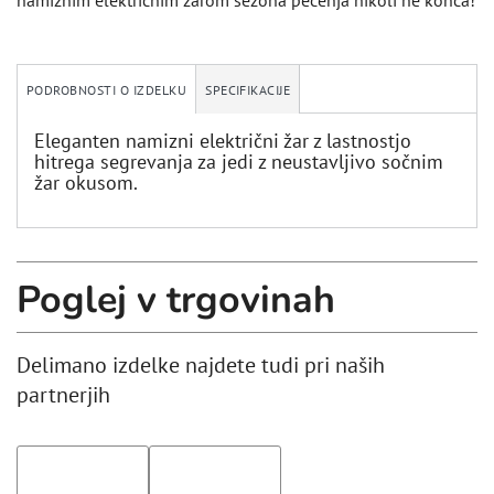
namiznim električnim žarom sezona pečenja nikoli ne konča!
PODROBNOSTI O IZDELKU
SPECIFIKACIJE
Eleganten namizni električni žar z lastnostjo
hitrega segrevanja za jedi z neustavljivo sočnim
žar okusom.
Poglej v trgovinah
Delimano izdelke najdete tudi pri naših
partnerjih