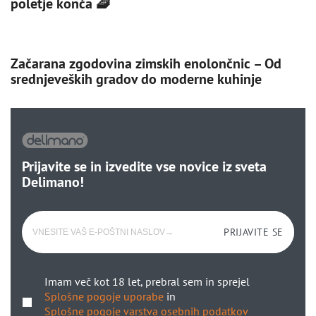
poletje konča 🧇
Začarana zgodovina zimskih enolončnic – Od
srednjeveških gradov do moderne kuhinje
Prijavite se in izvedite vse novice iz sveta
Delimano!
PRIJAVITE SE
Imam več kot 18 let, prebral sem in sprejel
Splošne pogoje uporabe
in
Splošne pogoje varstva osebnih podatkov