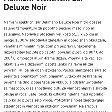
Deluxe Noir
Namizni električni žar Delimano Deluxe Noir hitro doseže
želeno temperaturo za popolno pečeno meso, ribo in
zelenjavo. Naprava s ploščami velikosti 51,5 x 25 cm in
močjo 1500 W zagotavlja zanesljiv in dobro znan okus žara,
vendar z minimalnim trudom pri pripravi. Enakomerna
razporeditev toplote po celotni površini plošč, od 80° C do
200° C, omogoča all-in-frame dizajn. Pripravljajte več jedi
hkrati z 2-v-1 dizajnom, pečete lahko na ravni ali žar
površini, ali pa na obeh istočasno. Plošče namiznega žara so
prekrite s premazom proti prijemanju, tako da se hrana ne
prijema na dno, poleg tega pa vključuje odstranljiv pladenj
za maščobo, ki se enostavno čisti. Za varnost naprave skrbita
ohišje in ročaj Safe Touch, ki ostajata hladna med uporabo,
celo ko so plošče zelo vroče. Protizdrsne noge zagotavljajo
stabilnost in varnost na različnih površinah. Na srečo, z