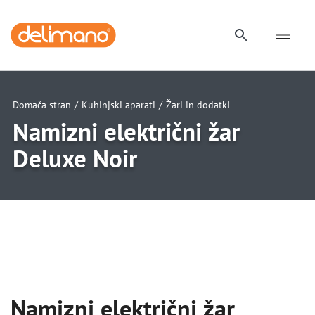
Domača stran
/
Kuhinjski aparati
/
Žari in dodatki
Namizni električni žar
Deluxe Noir
uwu
uwu
Namizni električni žar