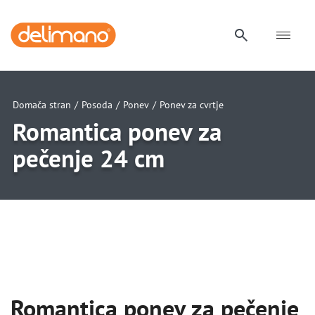
Domača stran
/
Posoda
/
Ponev
/
Ponev za cvrtje
Romantica ponev za
pečenje 24 cm
uwu
uwu
uwu
uwu
Romantica ponev za pečenje