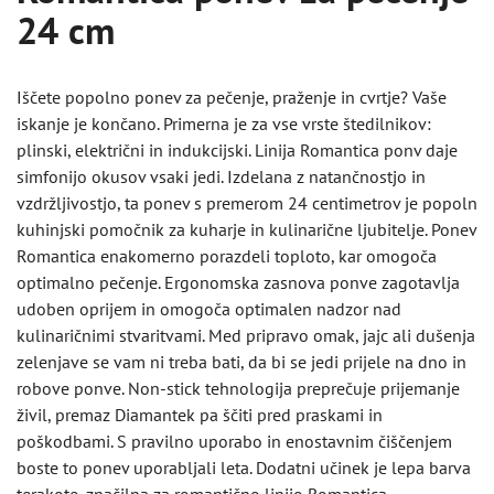
24 cm
Iščete popolno ponev za pečenje, praženje in cvrtje? Vaše
iskanje je končano. Primerna je za vse vrste štedilnikov:
plinski, električni in indukcijski. Linija Romantica ponv daje
simfonijo okusov vsaki jedi. Izdelana z natančnostjo in
vzdržljivostjo, ta ponev s premerom 24 centimetrov je popoln
kuhinjski pomočnik za kuharje in kulinarične ljubitelje. Ponev
Romantica enakomerno porazdeli toploto, kar omogoča
optimalno pečenje. Ergonomska zasnova ponve zagotavlja
udoben oprijem in omogoča optimalen nadzor nad
kulinaričnimi stvaritvami. Med pripravo omak, jajc ali dušenja
zelenjave se vam ni treba bati, da bi se jedi prijele na dno in
robove ponve. Non-stick tehnologija preprečuje prijemanje
živil, premaz Diamantek pa ščiti pred praskami in
poškodbami. S pravilno uporabo in enostavnim čiščenjem
boste to ponev uporabljali leta. Dodatni učinek je lepa barva