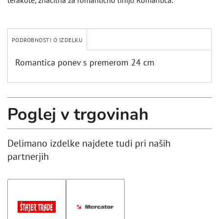
terakote, značilna za romantično linijo Romantica.
PODROBNOSTI O IZDELKU
Romantica ponev s premerom 24 cm
Poglej v trgovinah
Delimano izdelke najdete tudi pri naših
partnerjih