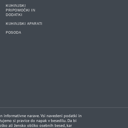
KUHINJSKI
PRIPOMOČKI IN
DODATKI
KUHINJSKI APARATI
POSODA
 in informativne narave. Vsi navedeni podatki in
ržujemo si pravice do napak v besedilu. Da bi
 moško ali žensko obliko osebnih besed, kar