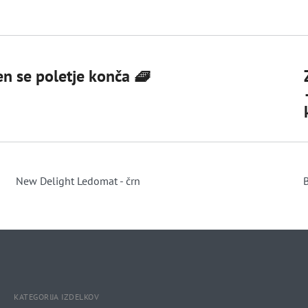
den se poletje konča 🧇
New Delight Ledomat - črn
KATEGORIJA IZDELKOV