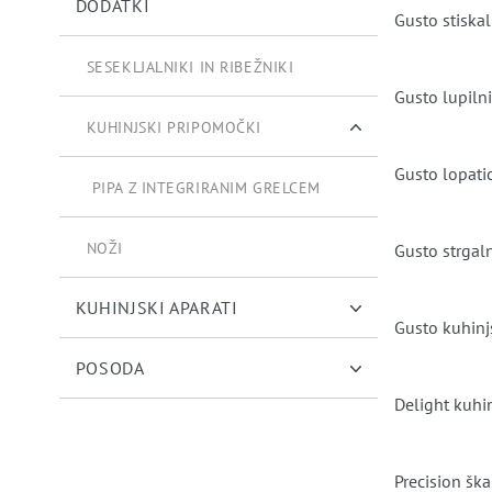
DODATKI
Gusto stiska
SESEKLJALNIKI IN RIBEŽNIKI
Gusto lupiln
KUHINJSKI PRIPOMOČKI
Gusto lopatic
PIPA Z INTEGRIRANIM GRELCEM
NOŽI
Gusto strgal
KUHINJSKI APARATI
Gusto kuhinjs
POSODA
Delight kuhi
Precision ška