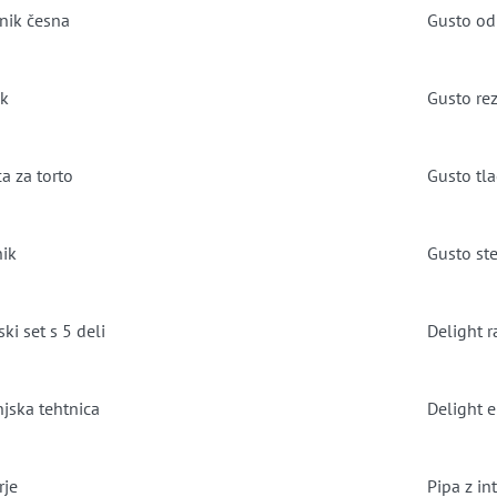
lnik česna
Gusto od
ik
Gusto rez
a za torto
Gusto tla
nik
Gusto st
ki set s 5 deli
Delight r
njska tehtnica
Delight e
rje
Pipa z in