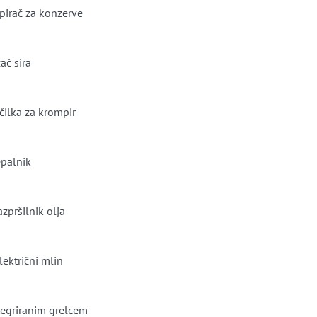
pirač za konzerve
ač sira
čilka za krompir
epalnik
azpršilnik olja
lektrični mlin
tegriranim grelcem