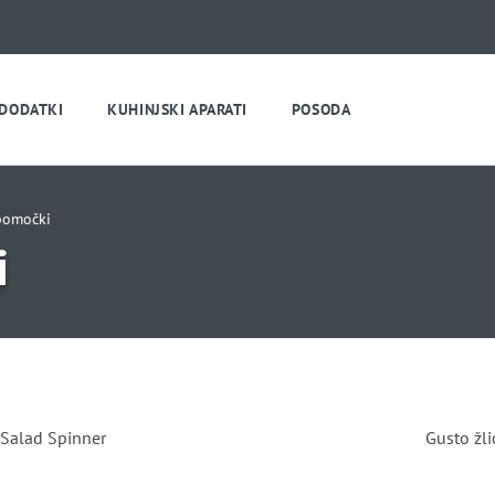
 DODATKI
KUHINJSKI APARATI
POSODA
pomočki
i
Salad Spinner
Gusto žli