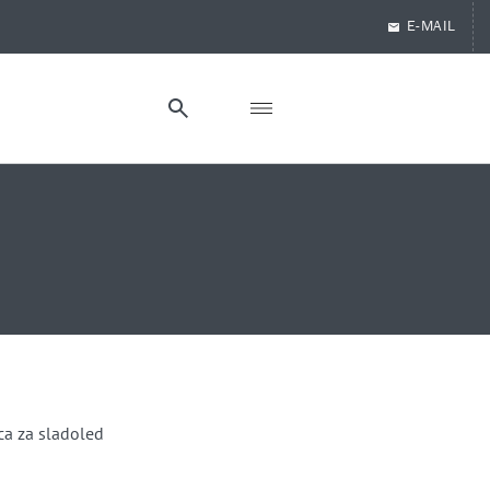
E-MAIL
ca za sladoled