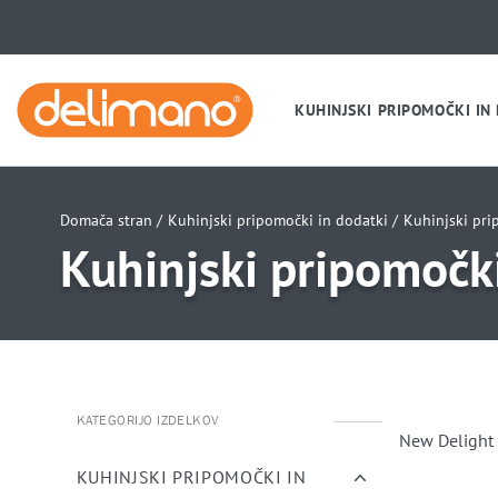
KUHINJSKI PRIPOMOČKI IN
Domača stran /
Kuhinjski pripomočki in dodatki /
Kuhinjski pri
Kuhinjski pripomočk
KATEGORIJO IZDELKOV
New Delight 
KUHINJSKI PRIPOMOČKI IN