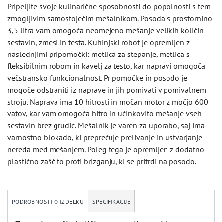
Pripeljite svoje kulinarične sposobnosti do popolnosti s tem
zmogljivim samostoječim mešalnikom. Posoda s prostornino
3,5 litra vam omogoča neomejeno mešanje velikih količin
sestavin, zmesi in testa. Kuhinjski robot je opremljen z
naslednjimi pripomočki: metlica za stepanje, metlica s
fleksibilnim robom in kavelj za testo, kar napravi omogoča
večstransko funkcionalnost. Pripomočke in posodo je
mogoče odstraniti iz naprave in jih pomivati v pomivalnem
stroju. Naprava ima 10 hitrosti in močan motor z močjo 600
vatov, kar vam omogoča hitro in učinkovito mešanje vseh
sestavin brez grudic. Mešalnik je varen za uporabo, saj ima
varnostno blokado, ki preprečuje prelivanje in ustvarjanje
nereda med mešanjem. Poleg tega je opremljen z dodatno
plastično zaščito proti brizganju, ki se pritrdi na posodo.
PODROBNOSTI O IZDELKU
SPECIFIKACIJE