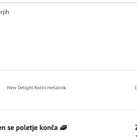
rjih
New Delight Ročni mešalnik
D
den se poletje konča 🧇