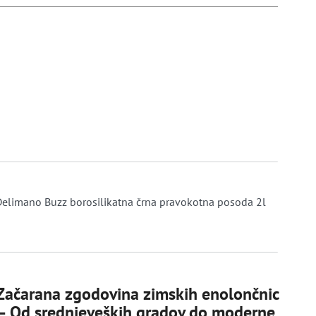
elimano Buzz borosilikatna črna pravokotna posoda 2l
Začarana zgodovina zimskih enolončnic
– Od srednjeveških gradov do moderne