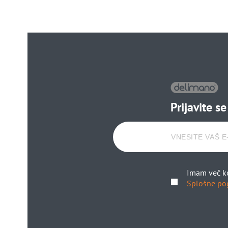
Prijavite s
Imam več ko
Splošne po