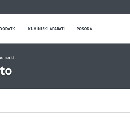
 DODATKI
KUHINJSKI APARATI
POSODA
ipomočki
rto