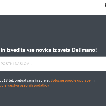
e in izvedite vse novice iz sveta Delimano!
t 18 let, prebral sem in sprejel
Splošne pogoje uporabe
in
goje varstva osebnih podatkov