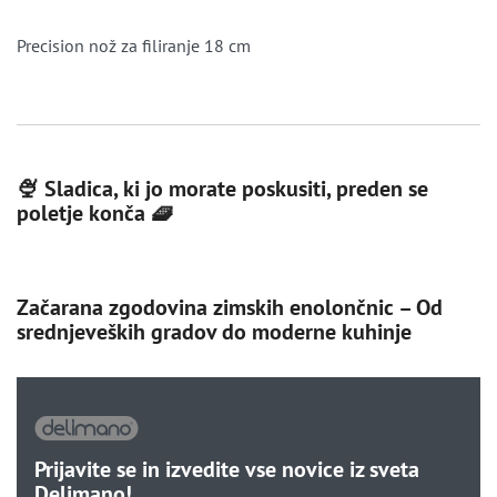
Precision nož za filiranje 18 cm
🍨 Sladica, ki jo morate poskusiti, preden se
poletje konča 🧇
Začarana zgodovina zimskih enolončnic – Od
srednjeveških gradov do moderne kuhinje
Prijavite se in izvedite vse novice iz sveta
Delimano!