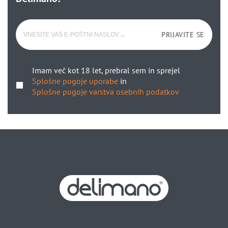
PRIJAVITE SE
Imam več kot 18 let, prebral sem in sprejel
Splošne pogoje uporabe
in
Splošne pogoje varstva osebnih podatkov