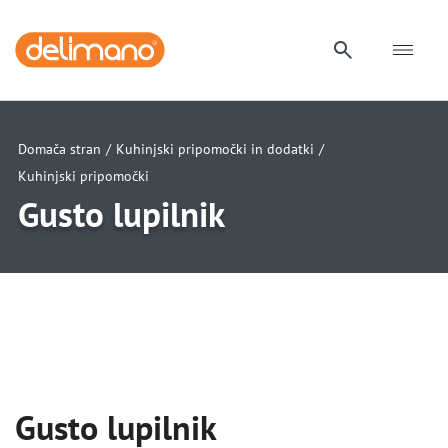
Domača stran
/
Kuhinjski pripomočki in dodatki
/
Kuhinjski pripomočki
Gusto lupilnik
uwu
uwu
Gusto lupilnik