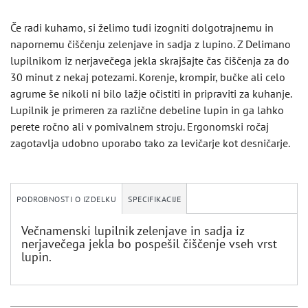
Če radi kuhamo, si želimo tudi izogniti dolgotrajnemu in
napornemu čiščenju zelenjave in sadja z lupino. Z Delimano
lupilnikom iz nerjavečega jekla skrajšajte čas čiščenja za do
30 minut z nekaj potezami. Korenje, krompir, bučke ali celo
agrume še nikoli ni bilo lažje očistiti in pripraviti za kuhanje.
Lupilnik je primeren za različne debeline lupin in ga lahko
perete ročno ali v pomivalnem stroju. Ergonomski ročaj
zagotavlja udobno uporabo tako za levičarje kot desničarje.
PODROBNOSTI O IZDELKU
SPECIFIKACIJE
Večnamenski lupilnik zelenjave in sadja iz
nerjavečega jekla bo pospešil čiščenje vseh vrst
lupin.