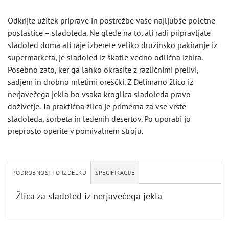
Odkrijte užitek priprave in postrežbe vaše najljubše poletne
poslastice – sladoleda. Ne glede na to, ali radi pripravljate
sladoled doma ali raje izberete veliko družinsko pakiranje iz
supermarketa, je sladoled iz škatle vedno odlična izbira.
Posebno zato, ker ga lahko okrasite z različnimi prelivi,
sadjem in drobno mletimi oreščki. Z Delimano žlico iz
nerjavečega jekla bo vsaka kroglica sladoleda pravo
doživetje. Ta praktična žlica je primerna za vse vrste
sladoleda, sorbeta in ledenih desertov. Po uporabi jo
preprosto operite v pomivalnem stroju.
PODROBNOSTI O IZDELKU
SPECIFIKACIJE
Žlica za sladoled iz nerjavečega jekla