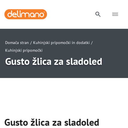
Domača stran
/
Kuhinjski pripomočki in dodatki
/
Kuhinjski pripomočki
Gusto žlica za sladoled
uwu
uwu
Gusto žlica za sladoled