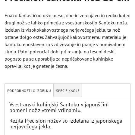
Enako fantastično reže meso, ribe in zelenjavo in redko kateri
drugi nož se lahko primerja z vsestranskostjo Santoku noža.
Izdelan iz visokokakovostnega nerjavečega jekla, ta nož
ostane dolgo oster. Zahvaljujoč kakovostnemu materialu je
Santoku enostaven za vzdrževanje in pranje v pomivalnem
stroju. Polni potencial dobi pri rezanju na leseni deski,
pogosto pa se uporablja za nepričakovane kuhinjske
opravila, kot je gnetenje česna.
PODROBNOSTI O IZDELKU
SPECIFIKACIJE
Vsestranski kuhinjski Santoku v japonščini
pomeni nož z »tremi vrlinami«.
Rezila Precision nožev so izdelana iz japonskega
nerjavečega jekla.