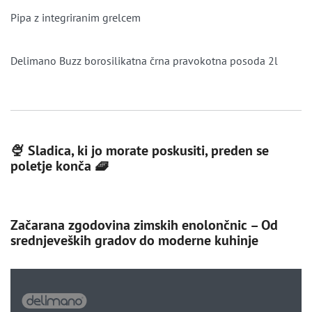
Pipa z integriranim grelcem
Delimano Buzz borosilikatna črna pravokotna posoda 2l
🍨 Sladica, ki jo morate poskusiti, preden se
poletje konča 🧇
Začarana zgodovina zimskih enolončnic – Od
srednjeveških gradov do moderne kuhinje