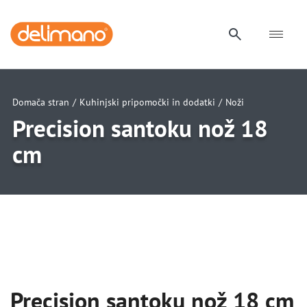
Domača stran
/
Kuhinjski pripomočki in dodatki
/
Noži
Precision santoku nož 18
cm
uwu
uwu
Precision santoku nož 18 cm