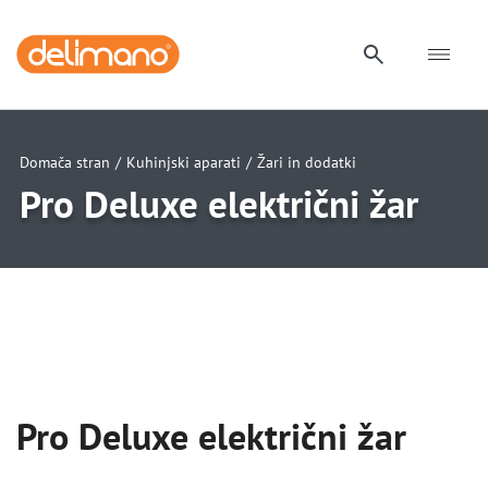
Domača stran
/
Kuhinjski aparati
/
Žari in dodatki
Pro Deluxe električni žar
uwu
uwu
uwu
Pro Deluxe električni žar