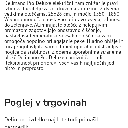
Delimano Pro Deluxe električni namizni žar je pravi
izbor za ljubitelje žara i druženja z družino. Z dvema
velikima ploščama, 25x28 cm, in močjo 1550–1850
W vam omogoča enostavno pripravo vsega, od mesa
do zelenjave. Aluminijaste plošče z nelepljivim
premazom zagotavljajo enostavno čiščenje,
nastavljiva temperatura za vsako ploščo pa vam
omogoča popolno prilagajanje peke. Hladno ohišje in
ročaj zagotavljata varnost med uporabo, odstranljive
nogice pa stabilnost. Z obema uporabnima stranema
plošč Delimano Pro Deluxe namizni žar nudi
fleksibilnost pri pripravi vseh vaših najljubših jedi –
hitro in preprosto.
Poglej v trgovinah
Delimano izdelke najdete tudi pri naših
partnerjih