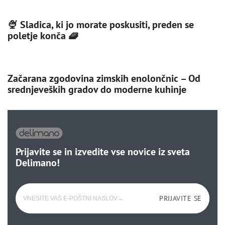
🍨 Sladica, ki jo morate poskusiti, preden se
poletje konča 🧇
Začarana zgodovina zimskih enolončnic – Od
srednjeveških gradov do moderne kuhinje
Prijavite se in izvedite vse novice iz sveta
Delimano!
PRIJAVITE SE