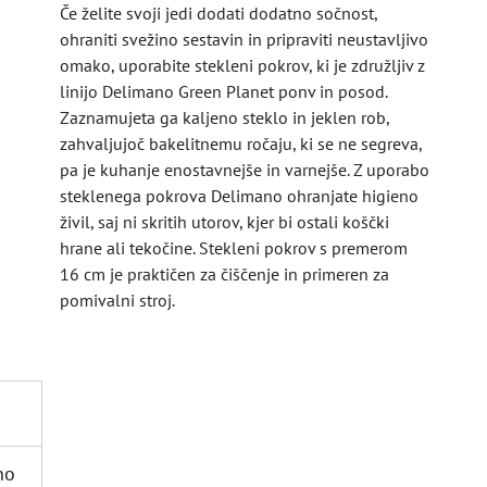
Če želite svoji jedi dodati dodatno sočnost,
ohraniti svežino sestavin in pripraviti neustavljivo
omako, uporabite stekleni pokrov, ki je združljiv z
linijo Delimano Green Planet ponv in posod.
Zaznamujeta ga kaljeno steklo in jeklen rob,
zahvaljujoč bakelitnemu ročaju, ki se ne segreva,
pa je kuhanje enostavnejše in varnejše. Z uporabo
steklenega pokrova Delimano ohranjate higieno
živil, saj ni skritih utorov, kjer bi ostali koščki
hrane ali tekočine. Stekleni pokrov s premerom
16 cm je praktičen za čiščenje in primeren za
pomivalni stroj.
no