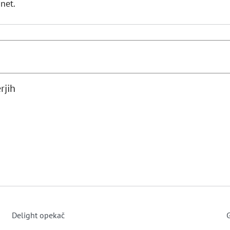
net.
rjih
Delight opekač
G