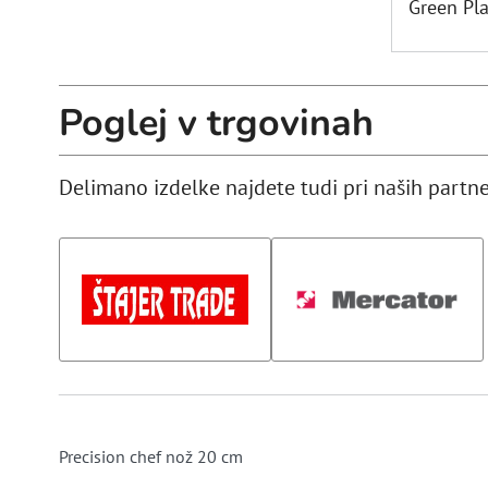
Green Pla
PONEV ZA PALAČINKE
Poglej v trgovinah
WOK PONEV
ŽAR PONEV
Delimano izdelke najdete tudi pri naših partne
Precision chef nož 20 cm