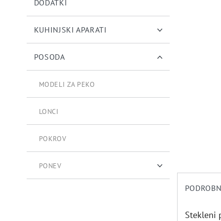
DODATKI
KUHINJSKI APARATI
POSODA
MODELI ZA PEKO
LONCI
POKROV
PONEV
PODROBN
PONEV ZA CVRTJE
Stekleni 
GLOBOKE PONVE