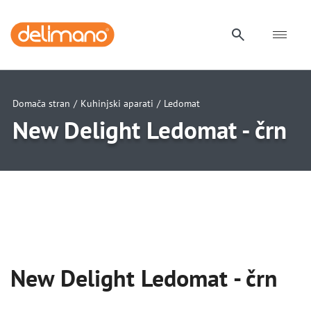
Domača stran
/
Kuhinjski aparati
/
Ledomat
New Delight Ledomat - črn
uwu
uwu
uwu
uwu
uwu
New Delight Ledomat - črn