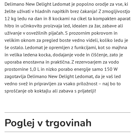
Delimano New Delight Ledomat je popolno orodje za vse, ki
želite uživati v hladnih napitkih brez čakanja! Z zmogljivostjo
12 kg ledu na dan in 8 kockami na cikel ta kompakten aparat
hitro in učinkovito proizvaja led, idealen za žar, zabave ali
uživanje v osvežilnih pijačah. S prozornim pokrovom in
velikim oknom za pregled boste vedno videli, koliko ledu je
še ostalo. Ledomat je opremljen z funkcijami, kot so majhna
in velika ledena kocka, dodajanje vode in čiščenje, zato je
uporaba enostavna in praktična. Z rezervoarjem za vodo
prostornine 1,0 L in nizko porabo energije samo 150 W
zagotavlja Delimano New Delight Ledomat, da je vaš led
vedno svež in pripravljen za vsako priložnost – naj bo to
sproščanje ob koktajlu ali zabava s prijatelji!
Poglej v trgovinah