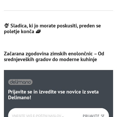
🍨 Sladica, ki jo morate poskusiti, preden se
poletje konča 🧇
Začarana zgodovina zimskih enolončnic – Od
srednjeveških gradov do moderne kuhinje
Prijavite se in izvedite vse novice iz sveta
Delimano!
PRIJAVITE SE