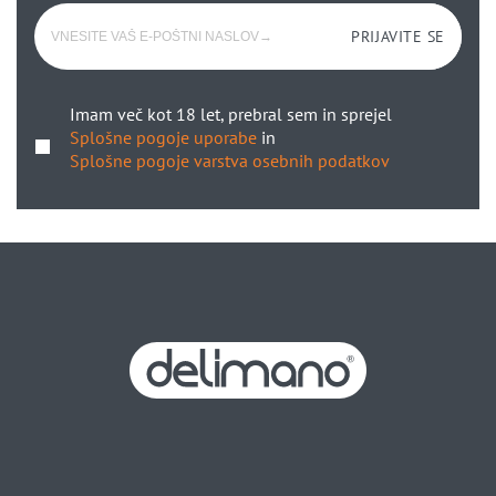
PRIJAVITE SE
Imam več kot 18 let, prebral sem in sprejel
Splošne pogoje uporabe
in
Splošne pogoje varstva osebnih podatkov