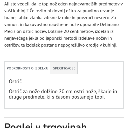
Ali ste vedeli, da je top nož eden najnevarnejših predmetov v
vaši kuhinji? Če rezilo ni dovolj oštro za pravilno rezanje
hrane, lahko zlahka zdrsne iz roke in povzroči nesrečo. Za
varnost in kakovostno naoštrene nože uporabite Delimano
Precision ostrič nožev. Dolžine 20 centimetrov, izdelan iz
nerjavečega jekla po japonski metodi izdelave nožev in
ostričev, ta izdelek postane nepogrešljivo orodje v kuhinji.
PODROBNOSTI O IZDELKU
SPECIFIKACIJE
Ostrič
Ostrič za nože dolžine 20 cm ostri nože, škarje in
druge predmete, ki s časom postanejo topi.
Poglej v trgovinah