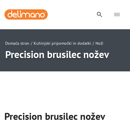
Domača stran
/
Kuhinjski pripomočki in dodatki
/
Noži
Precision brusilec nožev
uwu
uwu
Precision brusilec nožev