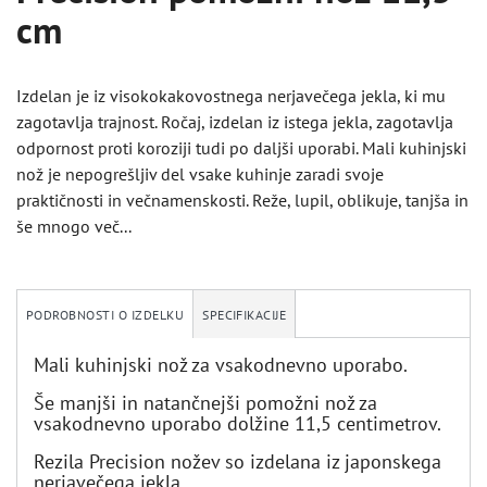
cm
Izdelan je iz visokokakovostnega nerjavečega jekla, ki mu
zagotavlja trajnost. Ročaj, izdelan iz istega jekla, zagotavlja
odpornost proti koroziji tudi po daljši uporabi. Mali kuhinjski
nož je nepogrešljiv del vsake kuhinje zaradi svoje
praktičnosti in večnamenskosti. Reže, lupil, oblikuje, tanjša in
še mnogo več...
PODROBNOSTI O IZDELKU
SPECIFIKACIJE
Mali kuhinjski nož za vsakodnevno uporabo.
Še manjši in natančnejši pomožni nož za
vsakodnevno uporabo dolžine 11,5 centimetrov.
Rezila Precision nožev so izdelana iz japonskega
nerjavečega jekla.