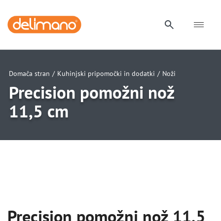
Domača stran
/
Kuhinjski pripomočki in dodatki
/
Noži
Precision pomožni nož
11,5 cm
uwu
uwu
Precision pomožni nož 11,5